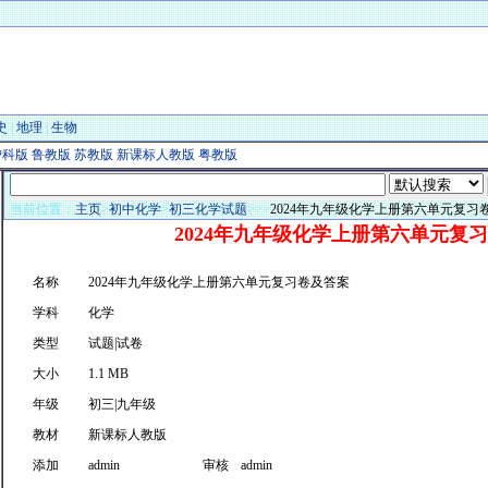
史
|
地理
|
生物
科版
鲁教版
苏教版
新课标人教版
粤教版
当前位置：
主页
>
初中化学
>
初三化学试题
>>>
2024年九年级化学上册第六单元复习
2024年九年级化学上册第六单元复
名称
2024年九年级化学上册第六单元复习卷及答案
学科
化学
类型
试题|试卷
大小
1.1 MB
年级
初三|九年级
教材
新课标人教版
添加
admin
审核
admin