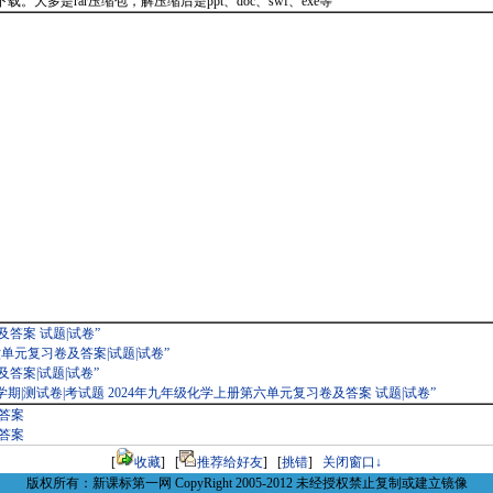
大多是rar压缩包，解压缩后是ppt、doc、swf、exe等
答案 试题|试卷”
六单元复习卷及答案|试题|试卷”
答案|试题|试卷”
学期|测试卷|考试题 2024年九年级化学上册第六单元复习卷及答案 试题|试卷”
及答案
及答案
[
收藏
] [
推荐给好友
] [
挑错
]
关闭窗口↓
版权所有：新课标第一网 CopyRight 2005-2012 未经授权禁止复制或建立镜像